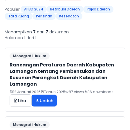
Surat Edaran
Rancangan Peraturan Bupati
Bantuan Hukum
Destinasi
Uji Publik Rancangan Peraturan Daerah
Populer:
APBD 2024
Retribusi Daerah
Pajak Daerah
Statistik
Produk Hukum Desa
Tata Ruang
Perizinan
Kesehatan
Naskah Akademik
Dokumentasi & Informasi Hukum
Wisata
Infografis
Peraturan Desa
Monografi
Hasil Analisa dan Evaluasi Hukum
Menampilkan
7
dari
7
dokumen
Kuliner
Perundang-Undangan
Halaman 1 dari 1
Artikel Hukum
Buku Hukum
Peraturan Kepala Desa
Hasil Harmonisasi/Fasilitasi
Sejarah
Monografi Hukum
Putusan Pengadilan
Dokumen Hukum Langka
Hasil Kajian Hukum
Kesenian
Rancangan Peraturan Daerah Kabupaten
Lamongan tentang Pembentukan dan
Risalah Pembahasan
Susunan Perangkat Daerah Kabupaten
Lamongan
12 Januari 2026
Tahun 2025
87 views
86 downloads
Lihat
Unduh
Monografi Hukum