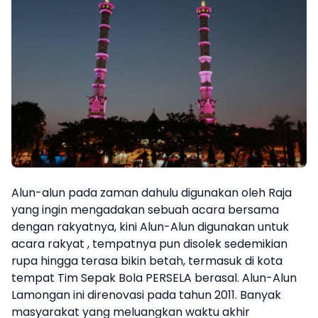
Surat Edaran
Rancangan Peraturan Bupati
Bantuan Hukum
Destinasi
Uji Publik Rancangan Peraturan Daerah
Statistik
Produk Hukum Desa
Naskah Akademik
Dokumentasi & Informasi Hukum
Wisata
Infografis
Peraturan Desa
Monografi
Hasil Analisa dan Evaluasi Hukum
Kuliner
Perundang-Undangan
Artikel Hukum
Buku Hukum
Peraturan Kepala Desa
Hasil Harmonisasi/Fasilitasi
Sejarah
Putusan Pengadilan
Dokumen Hukum Langka
Hasil Kajian Hukum
Kesenian
Risalah Pembahasan
Alun-alun pada zaman dahulu digunakan oleh Raja
yang ingin mengadakan sebuah acara bersama
dengan rakyatnya, kini Alun-Alun digunakan untuk
acara rakyat , tempatnya pun disolek sedemikian
rupa hingga terasa bikin betah, termasuk di kota
tempat Tim Sepak Bola PERSELA berasal. Alun-Alun
Lamongan ini direnovasi pada tahun 2011. Banyak
masyarakat yang meluangkan waktu akhir