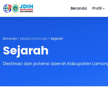
Beranda
Profil
Beranda
Media Informasi
Sejarah
Sejarah
Destinasi dan potensi daerah Kabupaten Lamo