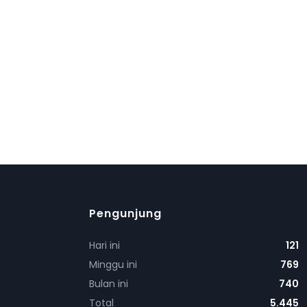
Pengunjung
Hari ini
121
Minggu ini
769
Bulan ini
740
Total
5.445