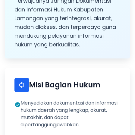
Terwujudnya Jaringan Dokumentasi
Surat Edaran
Rancangan Peraturan Bupati
Bantuan Hukum
Destinasi
Uji Publik Rancangan Peraturan Daerah
dan Informasi Hukum Kabupaten
Statistik
Produk Hukum Desa
Lamongan yang terintegrasi, akurat,
Naskah Akademik
Dokumentasi & Informasi Hukum
Wisata
Infografis
mudah diakses, dan terpercaya guna
Peraturan Desa
Monografi
Hasil Analisa dan Evaluasi Hukum
mendukung pelayanan informasi
Kuliner
Perundang-Undangan
hukum yang berkualitas.
Artikel Hukum
Buku Hukum
Peraturan Kepala Desa
Hasil Harmonisasi/Fasilitasi
Sejarah
Putusan Pengadilan
Dokumen Hukum Langka
Hasil Kajian Hukum
Kesenian
Risalah Pembahasan
Misi Bagian Hukum
Menyediakan dokumentasi dan informasi
hukum daerah yang lengkap, akurat,
mutakhir, dan dapat
dipertanggungjawabkan.